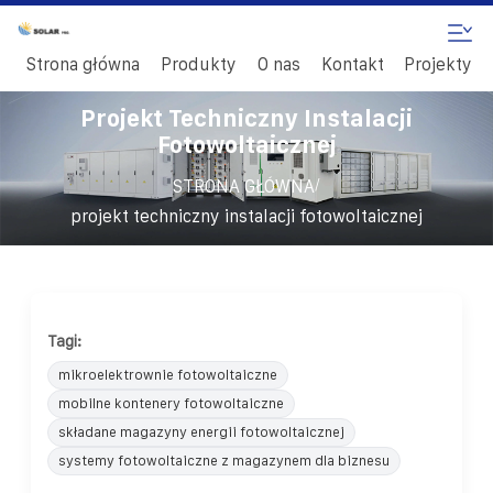
Strona główna
Produkty
O nas
Kontakt
Projekty
Projekt Techniczny Instalacji
Fotowoltaicznej
/
STRONA GŁÓWNA
projekt techniczny instalacji fotowoltaicznej
Tagi:
mikroelektrownie fotowoltaiczne
mobilne kontenery fotowoltaiczne
składane magazyny energii fotowoltaicznej
systemy fotowoltaiczne z magazynem dla biznesu