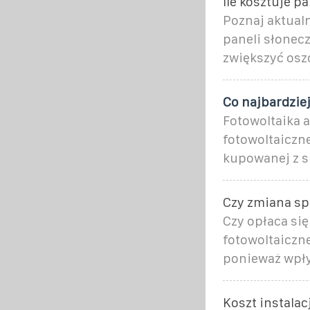
Ile kosztuje p
Poznaj aktualn
paneli słonecz
zwiększyć osz
Co najbardzie
Fotowoltaika 
fotowoltaiczne
kupowanej z si
Czy zmiana spr
Czy opłaca się
fotowoltaiczn
ponieważ wpł
Koszt instalac