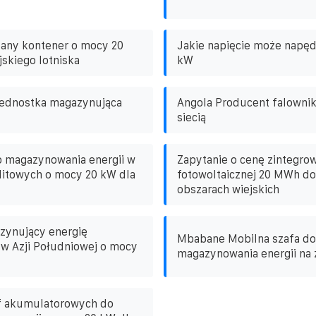
dany kontener o mocy 20
Jakie napięcie może napęd
jskiego lotniska
kW
ednostka magazynująca
Angola Producent falowni
siecią
o magazynowania energii w
Zapytanie o cenę zintegro
i litowych o mocy 20 kW dla
fotowoltaicznej 20 MWh do
obszarach wiejskich
zynujący energię
Mbabane Mobilna szafa do
 w Azji Południowej o mocy
magazynowania energii na 
f akumulatorowych do