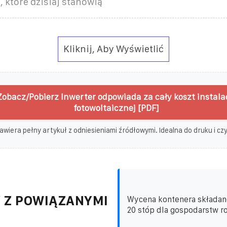
 które dzisiaj stanowią
Kliknij, Aby Wyświetlić
Zobacz/Pobierz Inwerter odpowiada za cały koszt instalac
fotowoltaicznej [PDF]
awiera pełny artykuł z odniesieniami źródłowymi. Idealna do druku i czyt
 Z POWIĄZANYMI
Wycena kontenera składan
20 stóp dla gospodarstw ro