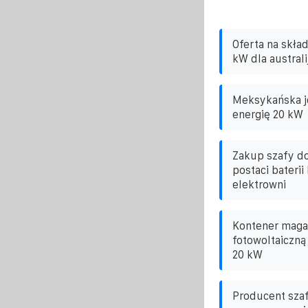
Oferta na skła
kW dla australi
Meksykańska j
energię 20 kW
Zakup szafy d
postaci bateri
elektrowni
Kontener maga
fotowoltaiczną
20 kW
Producent sza