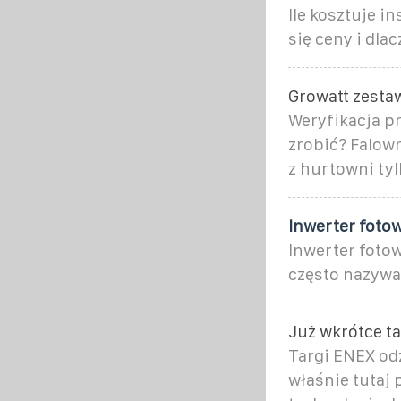
Ile kosztuje i
się ceny i dla
Growatt zesta
Weryfikacja pr
zrobić? Falow
z hurtowni t
Inwerter fotow
Inwerter fotow
często nazywa
Już wkrótce ta
Targi ENEX odz
właśnie tutaj 