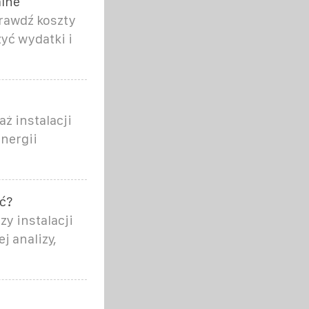
alne
prawdź koszty
yć wydatki i
ż instalacji
energii
ć?
y instalacji
 analizy,