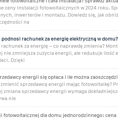
anele fotowoltaiczne i cała instalacja? Sprawdź aktu
e ceny instalacji fotowoltaicznych w 2024 roku. S
nych, inwerterów i montażu. Dowiedz się, jak obniż
czędności na
j podnosi rachunek za energię elektryczną w domu?
a rachunek za energię – co naprawdę zmienia? Monta
j nie zmniejsza zużycia energii, ale redukuje ilość 
eci. Dzięki
zedawcy energii się opłaca i ile można zaoszczędzi
 zmienić sprzedawcę energii mając fotowoltaikę? Prz
ej zmiana sprzedawcy energii wymaga dokładniejszej
ywa nie
ji fotowoltaicznej dla domu jednorodzinnego: cena