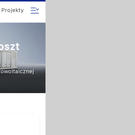
Projekty
oszt
towoltaicznej