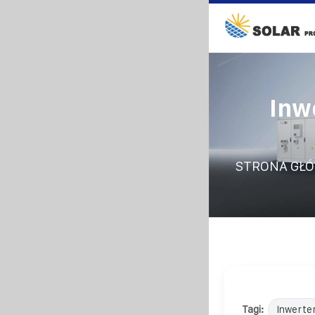
Inw
STRONA GŁ
Tagi:
Inwerte