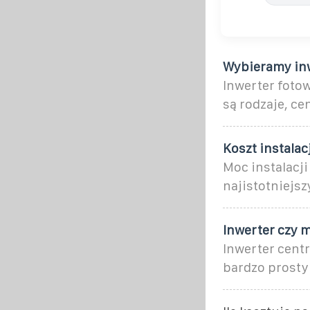
Wybieramy inw
Inwerter fotow
są rodzaje, ce
Koszt instalac
Moc instalacji
najistotniejs
Inwerter czy m
Inwerter centr
bardzo prosty