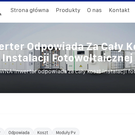
Strona główna
Produkty
O nas
Kontakt
erter Odpowiada Za Cały K
Instalacji Fotowoltaicznej
/
ÓWNA
Inwerter odpowiada za cały koszt instalacji fo
r
Odpowiada
Koszt
Moduły Pv