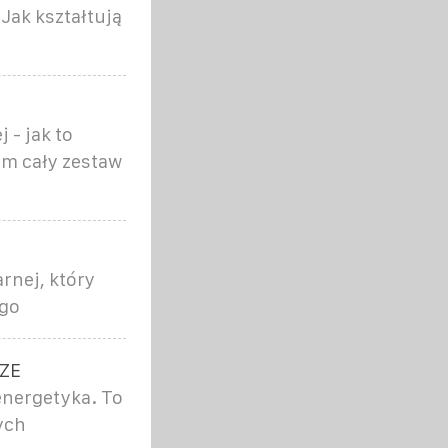
Jak kształtują
 - jak to
em cały zestaw
rnej, który
ego
OZE
energetyka. To
ych