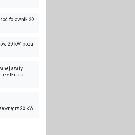
zać falownik 20
ków 20 kW poza
wanej szafy
 użytku na
zewnątrz 20 kW