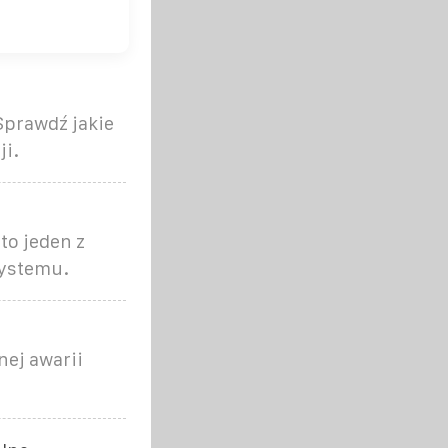
Sprawdź jakie
ji.
to jeden z
systemu.
nej awarii