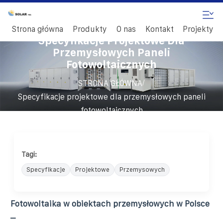
Strona główna
Produkty
O nas
Kontakt
Projekty
Specyfikacje Projektowe Dla
Przemysłowych Paneli
Fotowoltaicznych
/
STRONA GŁÓWNA
Specyfikacje projektowe dla przemysłowych paneli
fotowoltaicznych
Tagi:
Specyfikacje
Projektowe
Przemysowych
Fotowoltaika w obiektach przemysłowych w Polsce
–