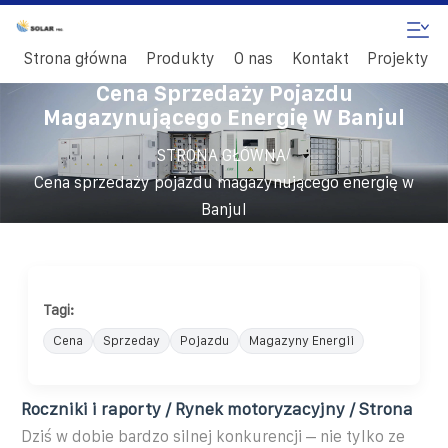
Strona główna
Produkty
O nas
Kontakt
Projekty
Cena Sprzedaży Pojazdu
Magazynującego Energię W Banjul
/
STRONA GŁÓWNA
Cena sprzedaży pojazdu magazynującego energię w
Banjul
Tagi:
Cena
Sprzeday
Pojazdu
Magazyny Energii
Roczniki i raporty / Rynek motoryzacyjny / Strona
Dziś w dobie bardzo silnej konkurencji – nie tylko ze