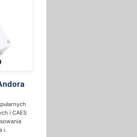
Andora
pularnych
ych i CAES
osowania
 i.