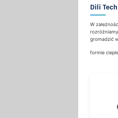
Dili Tec
W zależności
rozróżniamy
gromadzić w 
formie ciep