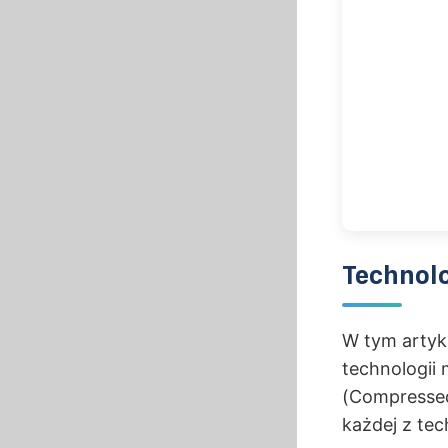
Technol
W tym artyk
technologii 
(Compressed
każdej z tec