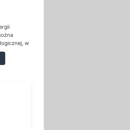
rgii
można
logicznej, w