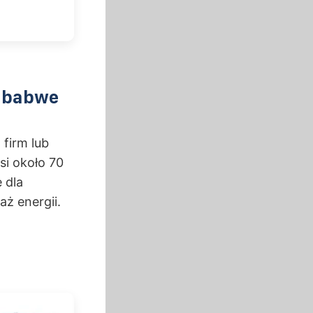
mbabwe
firm lub
i około 70
 dla
ż energii.