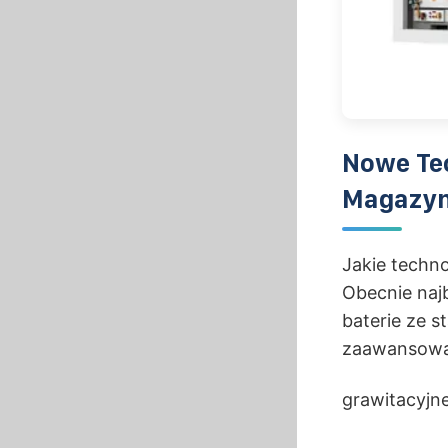
Nowe Te
Magazyn
Jakie techno
Obecnie najb
baterie ze 
zaawansowan
grawitacyjn