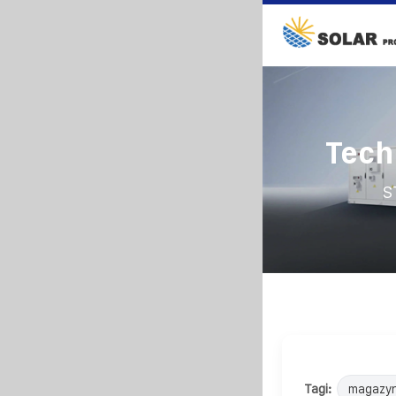
Tech
S
Tagi:
magazyn