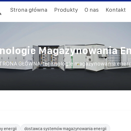
Strona główna
Produkty
O nas
Kontakt
nologie Magazynowania En
/
TRONA GŁÓWNA
technologie magazynowania energ
y energii
dostawca systemów magazynowania energii