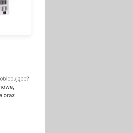
 obiecujące?
onowe,
e oraz