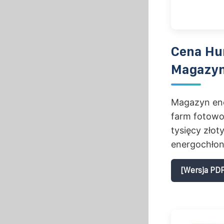
Cena Hu
Magazyn
Magazyn ene
farm fotowo
tysięcy złot
energochłon
[Wersja PDF