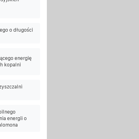
ego o długości
ącego energię
h kopalni
zyszczalni
bilnego
a energii o
alomona