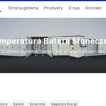
Strona główna
Produkty
O nas
Kontakt
mperatura Baterii Słonecz
/
STRONA GŁÓWNA
Temperatura baterii słonecznej
tura
Baterii
Sonecznej
Magazyny Energii