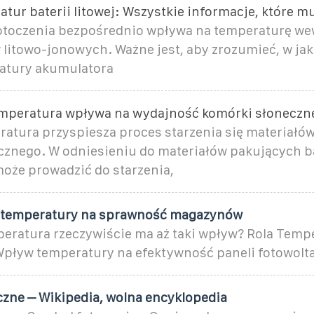
tur baterii litowej: Wszystkie informacje, które m
otoczenia bezpośrednio wpływa na temperaturę we
litowo-jonowych. Ważne jest, aby zrozumieć, w ja
atury akumulatora
mperatura wpływa na wydajność komórki słoneczne
atura przyspiesza proces starzenia się materiałó
znego. W odniesieniu do materiałów pakujących b
oże prowadzić do starzenia,
j temperatury na sprawność magazynów
peratura rzeczywiście ma aż taki wpływ? Rola Temp
Wpływ temperatury na efektywność paneli fotowolta
zne – Wikipedia, wolna encyklopedia