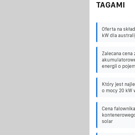
TAGAMI
Oferta na skła
kW dla australi
Zalecana cena 
akumulatorowe
energii o poj
Który jest naj
o mocy 20 kW w
Cena falownika
kontenerowego
solar