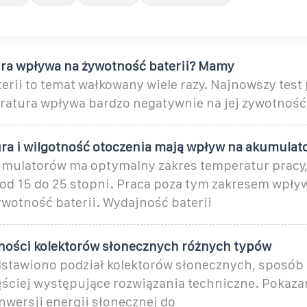
ra wpływa na żywotność baterii? Mamy
rii to temat wałkowany wiele razy. Najnowszy test 
atura wpływa bardzo negatywnie na jej żywotność
ra i wilgotność otoczenia mają wpływ na akumulat
mulatorów ma optymalny zakres temperatur pracy,
e od 15 do 25 stopni. Praca poza tym zakresem wpły
ywotność baterii. Wydajność baterii
ności kolektorów słonecznych różnych typów
dstawiono podział kolektorów słonecznych, sposób i
zęściej występujące rozwiązania techniczne. Pokaza
nwersji energii słonecznej do