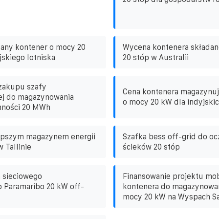
dany kontener o mocy 20
Wycena kontenera składan
jskiego lotniska
20 stóp w Australii
zakupu szafy
Cena kontenera magazynuj
j do magazynowania
o mocy 20 kW dla indyjskic
emności 20 MWh
lepszym magazynem energii
Szafka bess off-grid do oc
 Tallinie
ścieków 20 stóp
 sieciowego
Finansowanie projektu mo
 Paramaribo 20 kW off-
kontenera do magazynowani
mocy 20 kW na Wyspach S