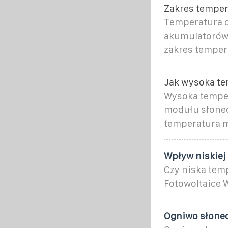
Zakres tempera
Temperatura 
akumulatorów 
zakres temper
Jak wysoka te
Wysoka temper
modułu słonec
temperatura m
Wpływ niskie
Czy niska tem
Fotowoltaice 
Ogniwo słonec