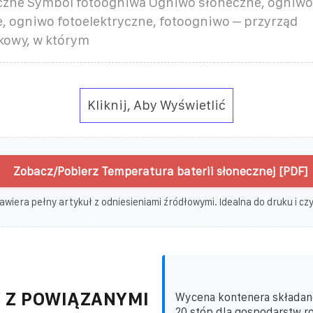
czne Symbol fotoogniwa Ogniwo słoneczne, ogniwo
e, ogniwo fotoelektryczne, fotoogniwo – przyrząd
kowy, w którym
Kliknij, Aby Wyświetlić
Zobacz/Pobierz Temperatura baterii słonecznej [PDF]
awiera pełny artykuł z odniesieniami źródłowymi. Idealna do druku i czyt
 Z POWIĄZANYMI
Wycena kontenera składan
20 stóp dla gospodarstw ro