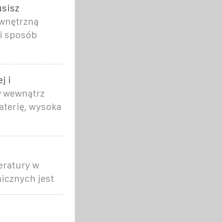
usisz
wnętrzną
ki sposób
j i
w wewnątrz
aterię, wysoka
eratury w
icznych jest