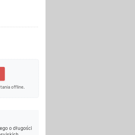
ania offline.
ego o długości
syjskich