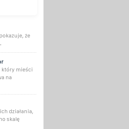
pokazuje, że
.
or
 który mieści
wa na
ch działania,
no skalę