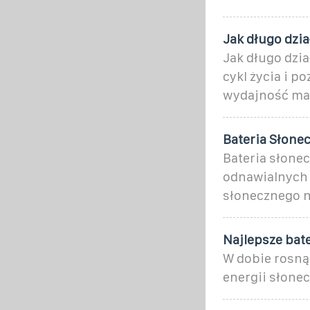
Jak długo dzia
Jak długo dzia
cykl życia i 
wydajność ma
Bateria Słonec
Bateria słone
odnawialnych 
słonecznego n
Najlepsze bat
W dobie rosną
energii słone