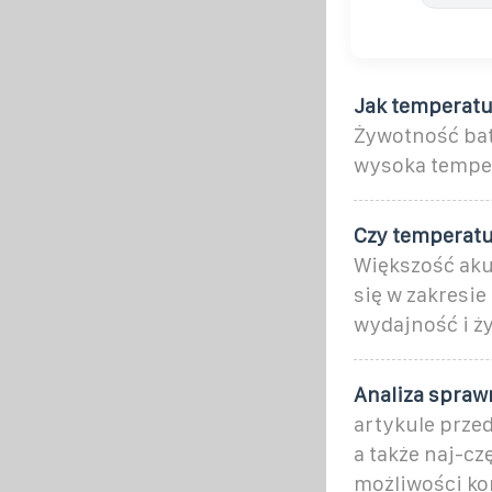
Jak temperatu
Żywotność bate
wysoka temper
Czy temperatu
Większość aku
się w zakresi
wydajność i ż
Analiza spraw
artykule prze
a także naj-c
możliwości ko