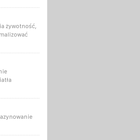
nia żywotność,
ymalizować
nie
iatła
agazynowanie