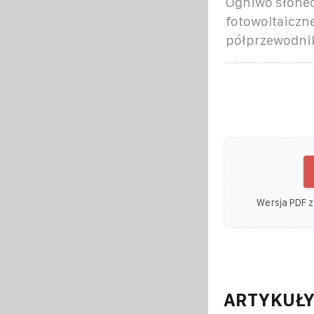
Ogniwo słone
fotowoltaiczn
półprzewodni
Wersja PDF z
ARTYKUŁY