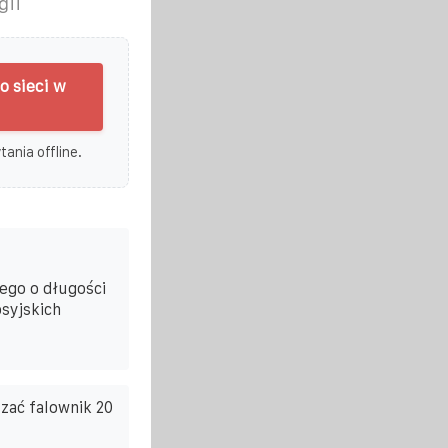
gii
 sieci w
ania offline.
ego o długości
syjskich
zać falownik 20