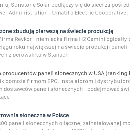
iu, Sunstone Solar podłączy się do sieci za pośre
er Administration i Umatilla Electric Cooperative.
zone zbudują pierwszą na świecie produkcję
irma Revkor i niemiecka firma H2 Gemini ogłosiły 
iągu roku największej na świecie produkcji paneli
ych z perowskitu w Stanach
h producentów paneli słonecznych w USA (ranking 
k pomoże firmom EPC, instalatorom i dystrybuto
h dostawców paneli słonecznych i podejmować św
zące
rownia słoneczna w Polsce
300 paneli słonecznych o łącznej zainstalowanej m