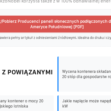
kzoNobel korzysta także z w 100% odnawialnej ener
/Pobierz Producenci paneli słonecznych podłączonych do
Ameryce Południowej [PDF]
awiera pełny artykuł z odniesieniami źródłowymi. Idealna do druku i czyt
 Z POWIĄZANYMI
Wycena kontenera składan
20 stóp dla gospodarstw ro
dany kontener o mocy 20
Jakie napięcie może napęd
jskiego lotniska
kW