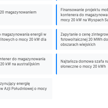
Finansowanie projektu mo
z 20 magazynowaniem
kontenera do magazynowani
mocy 20 kW na Wyspach S
o magazynowania energii w
Zapytanie o cenę zintegro
i litowych o mocy 20 kW dla
fotowoltaicznej 20 MWh do
obszarach wiejskich
ontener do magazynowania
Najtańsza domowa szafa na
 20 kW na australijskim
słoneczne o mocy 20 kWh
zynujący energię
 w Azji Południowej o mocy