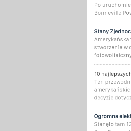
Po uruchomien
Bonneville Pow
Stany Zjednoc
Amerykańska f
stworzenia w c
fotowoltaiczn
10 najlepszyc
Ten przewodni
amerykańskic
decyzje dotyc
Ogromna elekt
Stanęło tam 1