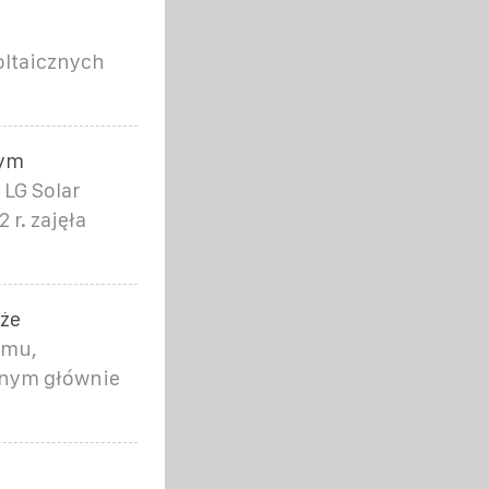
oltaicznych
zym
 LG Solar
 r. zajęła
kże
dmu,
anym głównie