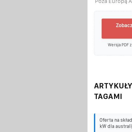
Poza Europą A
Zobacz
Wersja PDF z
ARTYKUŁY
TAGAMI
Oferta na skła
kW dla australi