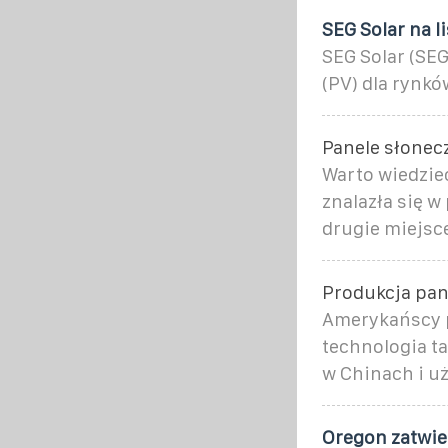
SEG Solar na l
SEG Solar (SE
(PV) dla rynkó
Panele słonec
Warto wiedzieć
znalazła się w
drugie miejsc
Produkcja pane
Amerykańscy p
technologia t
w Chinach i 
Oregon zatwie