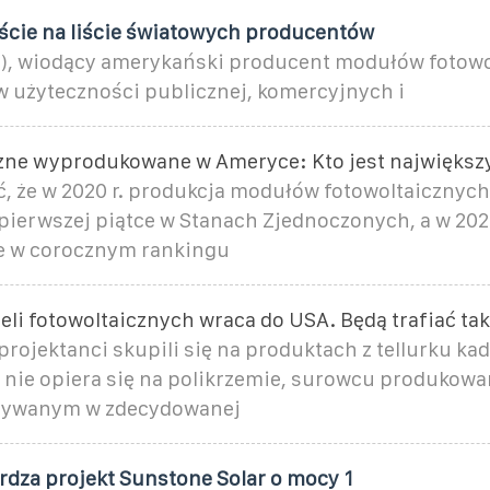
iście na liście światowych producentów
G), wiodący amerykański producent modułów fotow
w użyteczności publicznej, komercyjnych i
zne wyprodukowane w Ameryce: Kto jest najwięks
, że w 2020 r. produkcja modułów fotowoltaicznych
 pierwszej piątce w Stanach Zjednoczonych, a w 2022
e w corocznym rankingu
li fotowoltaicznych wraca do USA. Będą trafiać ta
rojektanci skupili się na produktach z tellurku ka
a nie opiera się na polikrzemie, surowcu produkow
używanym w zdecydowanej
rdza projekt Sunstone Solar o mocy 1