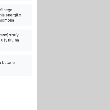
bilnego
a energii o
alomona
wanej szafy
 użytku na
 baterie