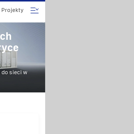
Projekty
ych
ryce
do sieci w