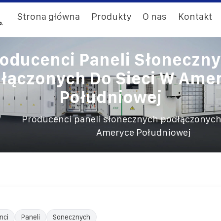
Strona główna
Produkty
O nas
Kontakt
oducenci Paneli Słoneczn
łączonych Do Sieci W Ame
Południowej
/
Producenci paneli słonecznych podłączonych 
Ameryce Południowej
nci
Paneli
Sonecznych