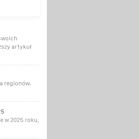
 swoich
szy artykuł
a regionów.
25
e w 2025 roku,