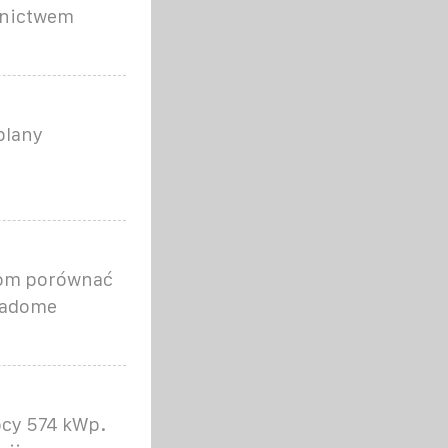
dnictwem
plany
i
rom porównać
iadome
ocy 574 kWp.