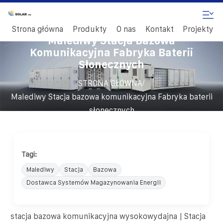
Strona główna
Produkty
O nas
Kontakt
Projekty
Malediwy Stacja Bazowa
Komunikacyjna Fabryka Baterii
Słonecznych
/
STRONA GŁÓWNA
Malediwy Stacja bazowa komunikacyjna Fabryka baterii
słonecznych
Tagi:
Malediwy
Stacja
Bazowa
Dostawca Systemów Magazynowania Energii
stacja bazowa komunikacyjna wysokowydajna | Stacja