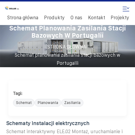
Strona główna
Produkty
O nas
Kontakt
Projekty
Schemat Planowania Zasilania Stacji
Bazowych W Portugalii
/
STRONA GŁÓWNA
Schemat planowania zasilania stacji bazowych w
Portugalii
Tagi:
Schemat
Planowania
Zasilania
Schematy instalacji elektrycznych
Schemat interaktywny ELE.02 Montaż, uruchamianie i