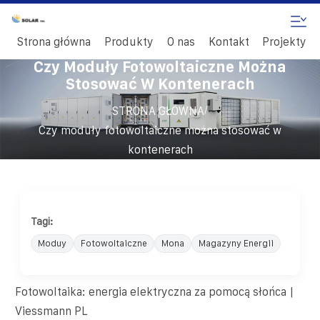
Strona główna
Produkty
O nas
Kontakt
Projekty
Czy Moduły Fotowoltaiczne Można
Stosować W Kontenerach
/
STRONA GŁÓWNA
Czy moduły fotowoltaiczne można stosować w
kontenerach
Tagi:
Moduy
Fotowoltaiczne
Mona
Magazyny Energii
Fotowoltaika: energia elektryczna za pomocą słońca |
Viessmann PL