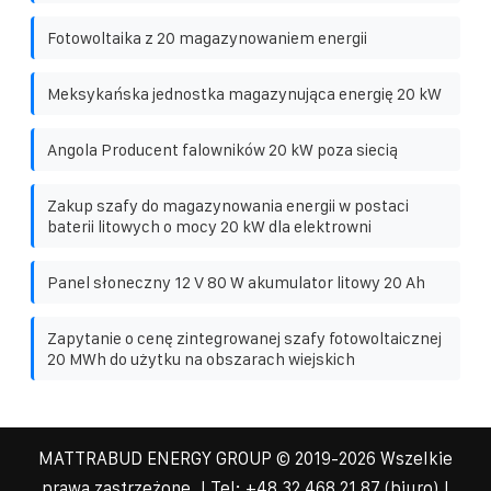
Fotowoltaika z 20 magazynowaniem energii
Meksykańska jednostka magazynująca energię 20 kW
Angola Producent falowników 20 kW poza siecią
Zakup szafy do magazynowania energii w postaci
baterii litowych o mocy 20 kW dla elektrowni
Panel słoneczny 12 V 80 W akumulator litowy 20 Ah
Zapytanie o cenę zintegrowanej szafy fotowoltaicznej
20 MWh do użytku na obszarach wiejskich
MATTRABUD ENERGY GROUP
© 2019-
2026 Wszelkie
prawa zastrzeżone. | Tel:
+48 32 468 21 87
(biuro) |