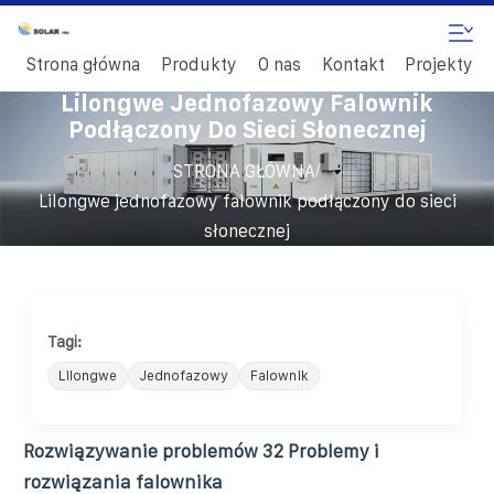
Strona główna
Produkty
O nas
Kontakt
Projekty
Lilongwe Jednofazowy Falownik
Podłączony Do Sieci Słonecznej
/
STRONA GŁÓWNA
Lilongwe jednofazowy falownik podłączony do sieci
słonecznej
Tagi:
Lilongwe
Jednofazowy
Falownik
Rozwiązywanie problemów 32 Problemy i
rozwiązania falownika