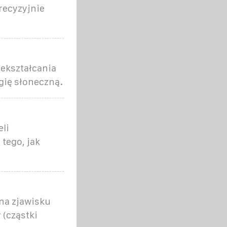
precyzyjnie
ekształcania
gię słoneczną.
li
 tego, jak
 na zjawisku
 (cząstki