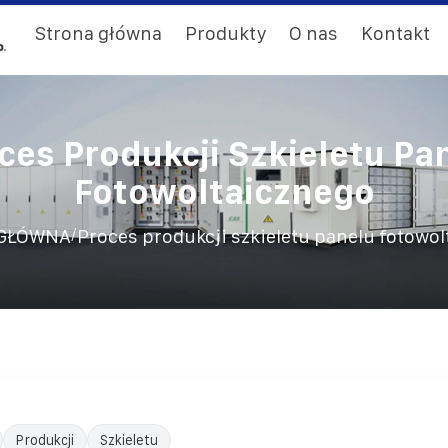
Strona główna
Produkty
O nas
Kontakt
ces Produkcji Szkieletu Pa
Fotowoltaicznego
/
GŁÓWNA
Proces produkcji szkieletu panelu fotowo
Produkcji
Szkieletu