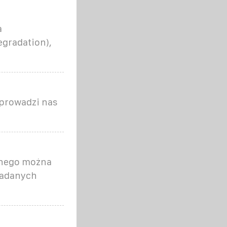
a
egradation),
 prowadzi nas
znego można
kładanych