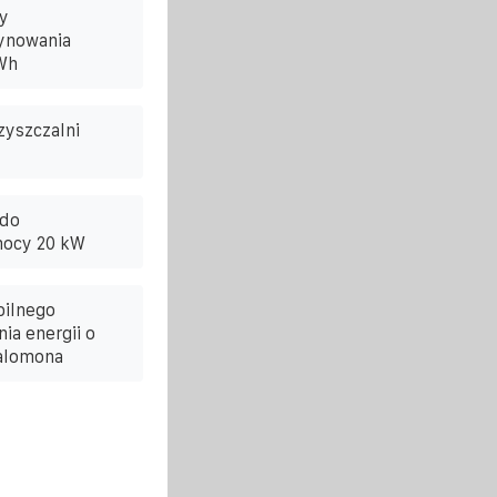
y
ynowania
Wh
zyszczalni
 do
mocy 20 kW
bilnego
a energii o
alomona