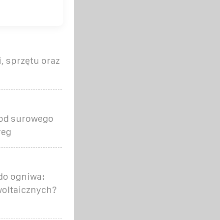
, sprzętu oraz
 od surowego
reg
 do ogniwa:
woltaicznych?