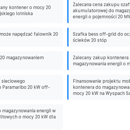
Zalecana cena zakupu szaf
dany kontener o mocy 20
akumulatorowej do magaz
jskiego lotniska
energii o pojemności 20 M
 może napędzać falownik 20
Szafka bess off-grid do oc
ścieków 20 stóp
z 20 magazynowaniem
Zalecany zakup kontenera
magazynowania energii o 
 sieciowego
Finansowanie projektu mo
 Paramaribo 20 kW off-
kontenera do magazynowani
mocy 20 kW na Wyspach S
o magazynowania energii w
i litowych o mocy 20 kW dla