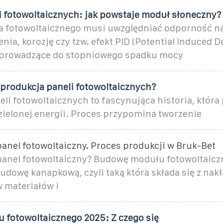
 fotowoltaicznych: jak powstaje moduł słoneczny?
 fotowoltaicznego musi uwzględniać odporność n
ia, korozję czy tzw. efekt PID (Potential Induced D
o prowadzące do stopniowego spadku mocy
 produkcja paneli fotowoltaicznych?
li fotowoltaicznych to fascynująca historia, która
zielonej energii. Proces przypomina tworzenie
anel fotowoltaiczny. Proces produkcji w Bruk-Bet
panel fotowoltaiczny? Budowę modułu fotowoltaic
budowę kanapkową, czyli taką która składa się z na
w materiałów i
 fotowoltaicznego 2025: Z czego się