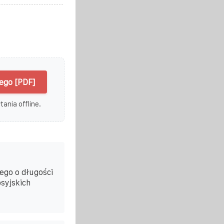
ego [PDF]
ania offline.
ego o długości
syjskich