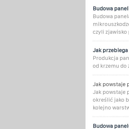
Budowa paneli
Budowa panela
mikrouszkodzen
czyli zjawisk
Jak przebiega
Produkcja pane
od krzemu do 
Jak powstaje p
Jak powstaje 
określić jako 
kolejno warst
Budowa panelu