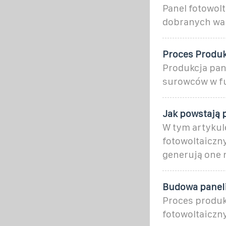
Panel fotowolt
dobranych wa
Proces Produk
Produkcja pan
surowców w fu
Jak powstają 
W tym artykule
fotowoltaiczny
generują one 
Budowa paneli
Proces produkc
fotowoltaiczny