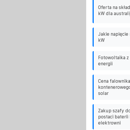
Oferta na skła
kW dla australi
Jakie napięcie
kW
Fotowoltaika 
energii
Cena falownika
kontenerowego
solar
Zakup szafy d
postaci bateri
elektrowni