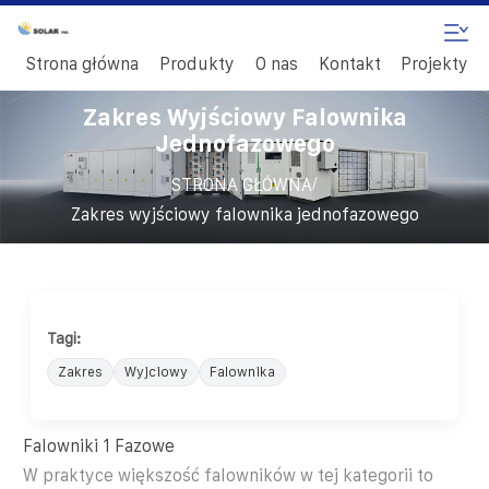
Strona główna
Produkty
O nas
Kontakt
Projekty
Zakres Wyjściowy Falownika
Jednofazowego
/
STRONA GŁÓWNA
Zakres wyjściowy falownika jednofazowego
Tagi:
Zakres
Wyjciowy
Falownika
Falowniki 1 Fazowe
W praktyce większość falowników w tej kategorii to