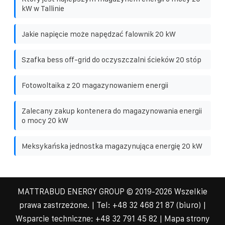
kW w Tallinie
Jakie napięcie może napędzać falownik 20 kW
Szafka bess off-grid do oczyszczalni ścieków 20 stóp
Fotowoltaika z 20 magazynowaniem energii
Zalecany zakup kontenera do magazynowania energii
o mocy 20 kW
Meksykańska jednostka magazynująca energię 20 kW
MATTRABUD ENERGY GROUP
© 2019-
2026 Wszelkie
prawa zastrzeżone. | Tel:
+48 32 468 21 87
(biuro) |
Wsparcie techniczne: +48 32 791 45 82 |
Mapa strony