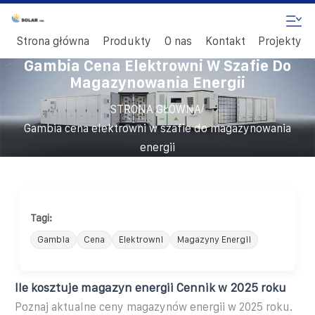
Strona główna
Produkty
O nas
Kontakt
Projekty
Gambia Cena Elektrowni W Szafie Do
Magazynowania Energii
/
STRONA GŁÓWNA
Gambia cena elektrowni w szafie do magazynowania
energii
Tagi:
Gambia
Cena
Elektrowni
Magazyny Energii
Ile kosztuje magazyn energii Cennik w 2025 roku
Poznaj aktualne ceny magazynów energii w 2025 roku.