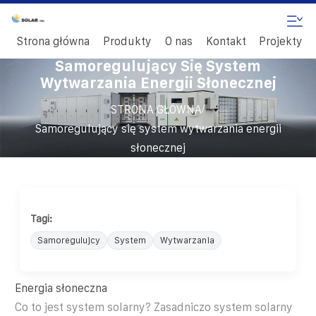
Strona główna
Produkty
O nas
Kontakt
Projekty
Samoregulujący Się System
Wytwarzania Energii Słonecznej
/
STRONA GŁÓWNA
Samoregulujący się system wytwarzania energii
słonecznej
Tagi:
Samoregulujcy
System
Wytwarzania
Energia słoneczna
Co to jest system solarny? Zasadniczo system solarny