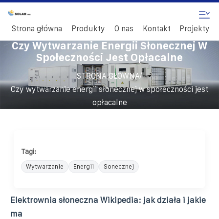
Strona główna
Produkty
O nas
Kontakt
Projekty
Czy Wytwarzanie Energii Słonecznej W
Społeczności Jest Opłacalne
/
STRONA GŁÓWNA
Czy wytwarzanie energii słonecznej w społeczności jest
opłacalne
Tagi:
Wytwarzanie
Energii
Sonecznej
Elektrownia słoneczna Wikipedia: jak działa i jakie
ma