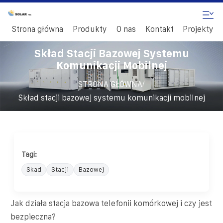
Strona główna
Produkty
O nas
Kontakt
Projekty
Skład Stacji Bazowej Systemu
Komunikacji Mobilnej
/
STRONA GŁÓWNA
Skład stacji bazowej systemu komunikacji mobilnej
Tagi:
Skad
Stacji
Bazowej
Jak działa stacja bazowa telefonii komórkowej i czy jest
bezpieczna?