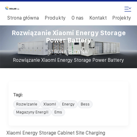
Strona główna
Produkty
O nas
Kontakt
Projekty
Rozwiązanie Xiaomi Energy Storage
Power Battery
/
STRONA GŁÓWNA
Rozwiązanie Xiaomi Energy Storage Power Battery
Tagi:
Rozwizanie
Xiaomi
Energy
Bess
Magazyny Energii
Ems
Xiaomi Energy Storage Cabinet Site Charging