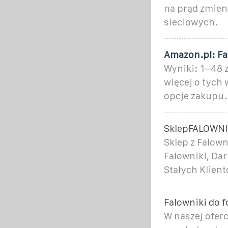
na prąd zmienn
sieciowych.
Amazon.pl: Fa
Wyniki: 1–48 z
więcej o tych
opcje zakupu.
SklepFALOWNIK
Sklep z Falown
Falowniki, Da
Stałych Klient
Falowniki do f
W naszej oferc