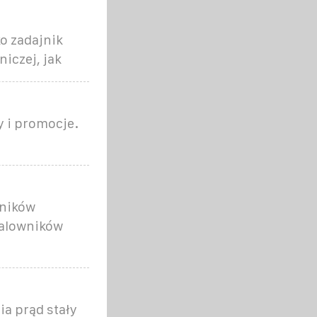
o zadajnik
iczej, jak
y i promocje.
nników
falowników
a prąd stały