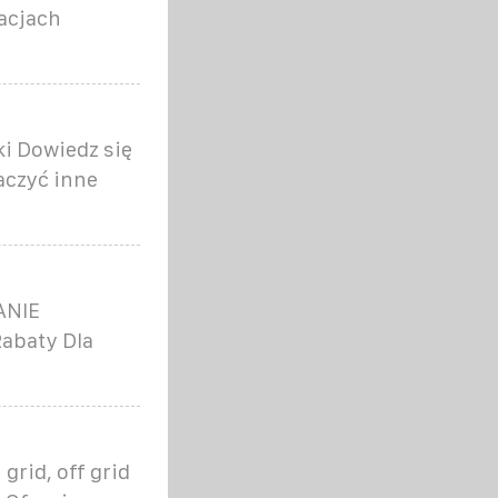
lacjach
ki Dowiedz się
aczyć inne
TANIE
abaty Dla
grid, off grid