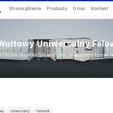
Strona główna
Produkty
O nas
Kontakt
Woltowy Uniwersalny Falo
/
STRONA GŁÓWNA
24-woltowy uniwersalny falowni
wy
Uniwersalny
Falownik