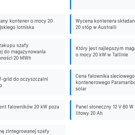
dany kontener o mocy 20
Wycena kontenera składan
jskiego lotniska
20 stóp w Australii
zakupu szafy
Który jest najlepszym mag
j do magazynowania
o mocy 20 kW w Tallinie
emności 20 MWh
Cena falownika sieciowego
f-grid do oczyszczalni
kontenerowego Paramaribo
p
solar
ent falowników 20 kW poza
Panel słoneczny 12 V 80 W
litowy 20 Ah
nę zintegrowanej szafy