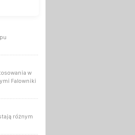
epu
tosowania w
nymi Falowniki
ostają różnym