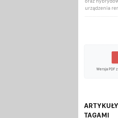
oraz hybrydow
urządzenia r
Wersja PDF z
ARTYKUŁY
TAGAMI