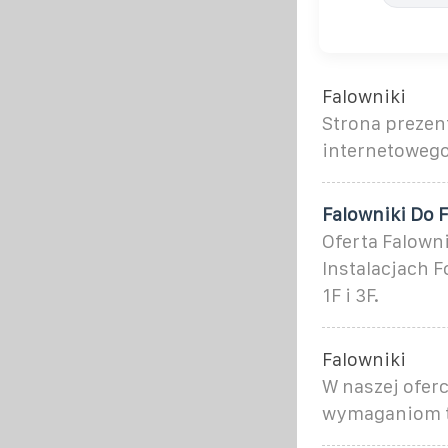
Falowniki
Strona prezen
internetowego
Falowniki Do 
Oferta Falown
Instalacjach 
1F i 3F.
Falowniki
W naszej oferc
wymaganiom 