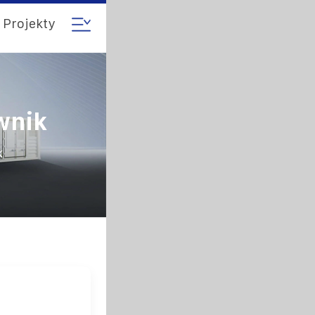
Projekty
wnik
k