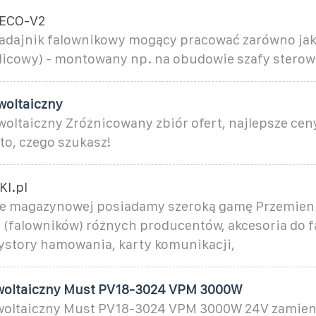
-ECO-V2
adajnik falownikowy mogący pracować zarówno jak
licowy) - montowany np. na obudowie szafy sterown
woltaiczny
oltaiczny Zróżnicowany zbiór ofert, najlepsze cen
 to, czego szukasz!
I.pl
cie magazynowej posiadamy szeroką gamę Przemie
i (falowników) różnych producentów, akcesoria do 
ezystory hamowania, karty komunikacji,
owoltaiczny Must PV18-3024 VPM 3000W
woltaiczny Must PV18-3024 VPM 3000W 24V zamieni