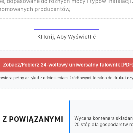
e, dopasowane do różnych mocy i typów instalacji
enomowanych producentów,
Kliknij, Aby Wyświetlić
Zobacz/Pobierz 24-woltowy uniwersalny falownik [PDF
awiera pełny artykuł z odniesieniami źródłowymi. Idealna do druku i czyt
 Z POWIĄZANYMI
Wycena kontenera składan
20 stóp dla gospodarstw ro