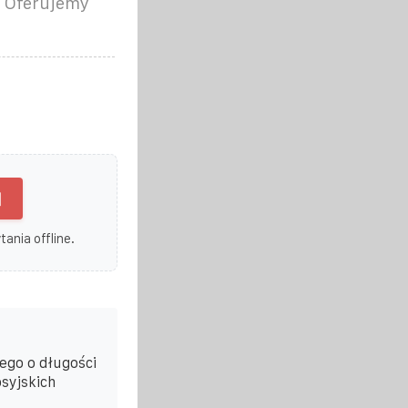
. Oferujemy
]
ania offline.
ego o długości
syjskich