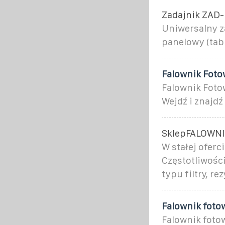
Zadajnik ZAD
Uniwersalny z
panelowy (tab
Falownik Foto
Falownik Fotow
Wejdź i znajdź
SklepFALOWNIK
W stałej ofer
Częstotliwośc
typu filtry, r
Falownik fot
Falownik foto