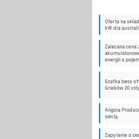
Oferta na skła
kW dla australi
Zalecana cena 
akumulatorowe
energii o poj
Szafka bess of
ścieków 20 stó
Angola Produc
siecią
Zapytanie o ce