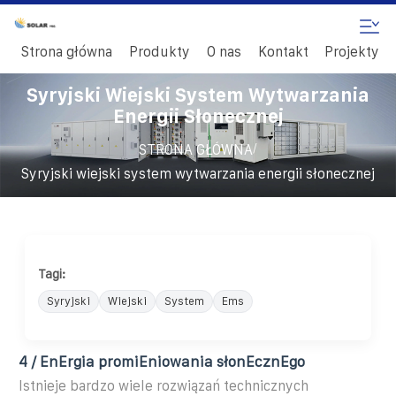
Strona główna
Produkty
O nas
Kontakt
Projekty
Syryjski Wiejski System Wytwarzania
Energii Słonecznej
/
STRONA GŁÓWNA
Syryjski wiejski system wytwarzania energii słonecznej
Tagi:
Syryjski
Wiejski
System
Ems
4 / EnErgia promiEniowania słonEcznEgo
Istnieje bardzo wiele rozwiązań technicznych