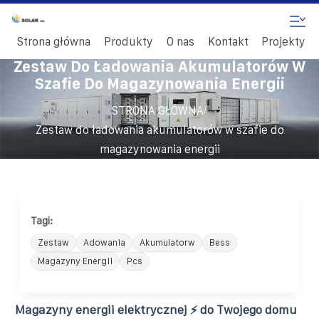
Strona główna
Produkty
O nas
Kontakt
Projekty
Zestaw Do Ładowania Akumulatorów W
Szafie Do Magazynowania Energii
/
STRONA GŁÓWNA
Zestaw do ładowania akumulatorów w szafie do
magazynowania energii
Tagi:
Zestaw
Adowania
Akumulatorw
Bess
Magazyny Energii
Pcs
Magazyny energii elektrycznej ⚡ do Twojego domu