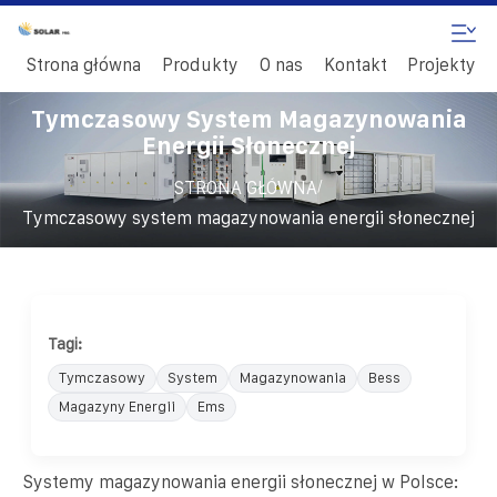
Strona główna
Produkty
O nas
Kontakt
Projekty
Tymczasowy System Magazynowania
Energii Słonecznej
/
STRONA GŁÓWNA
Tymczasowy system magazynowania energii słonecznej
Tagi:
Tymczasowy
System
Magazynowania
Bess
Magazyny Energii
Ems
Systemy magazynowania energii słonecznej w Polsce: