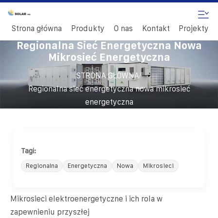
Strona główna
Produkty
O nas
Kontakt
Projekty
Regionalna Sieć Energetyczna Nowa
Mikrosieć Energetyczna
/
STRONA GŁÓWNA
Regionalna sieć energetyczna nowa mikrosieć
energetyczna
Tagi:
Regionalna
Energetyczna
Nowa
Mikrosieci
Mikrosieci elektroenergetyczne i ich rola w
zapewnieniu przyszłej