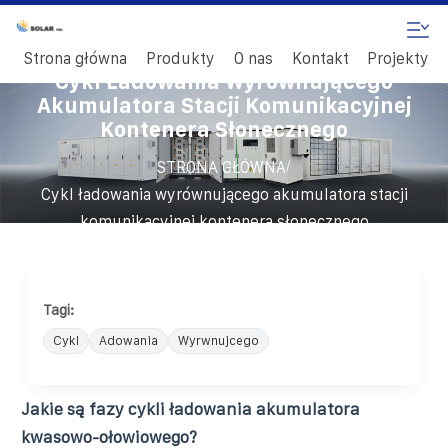
Strona główna
Produkty
O nas
Kontakt
Projekty
Cykl Ładowania Wyrównującego
Akumulatora Stacji Komunikacyjnej
Kontenera Słonecznego
/
STRONA GŁÓWNA
Cykl ładowania wyrównującego akumulatora stacji
komunikacyjnej kontenera słonecznego
Tagi:
Cykl
Adowania
Wyrwnujcego
Jakie są fazy cykli ładowania akumulatora
kwasowo-ołowiowego?