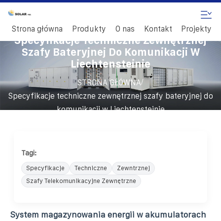
Strona główna
Produkty
O nas
Kontakt
Projekty
Specyfikacje Techniczne Zewnętrznej
Szafy Bateryjnej Do Komunikacji W
Liechtensteinie
/
STRONA GŁÓWNA
Specyfikacje techniczne zewnętrznej szafy bateryjnej do
komunikacji w Liechtensteinie
Tagi:
Specyfikacje
Techniczne
Zewntrznej
Szafy Telekomunikacyjne Zewnętrzne
System magazynowania energii w akumulatorach