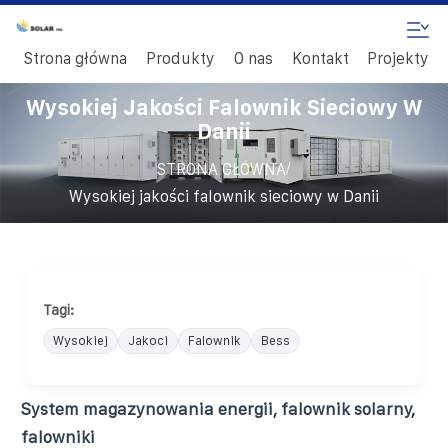
Strona główna
Produkty
O nas
Kontakt
Projekty
Wysokiej Jakości Falownik Sieciowy W
Danii
/
STRONA GŁÓWNA
Wysokiej jakości falownik sieciowy w Danii
Tagi:
Wysokiej
Jakoci
Falownik
Bess
System magazynowania energii, falownik solarny,
falowniki