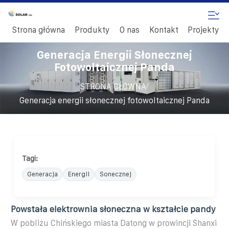
Strona główna
Produkty
O nas
Kontakt
Projekty
Generacja Energii Słonecznej
Fotowoltaicznej Panda
/
STRONA GŁÓWNA
Generacja energii słonecznej fotowoltaicznej Panda
Tagi:
Generacja
Energii
Sonecznej
Powstała elektrownia słoneczna w kształcie pandy
W pobliżu Chińskiego miasta Datong w prowincji Shanxi