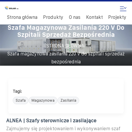
Strona główna
Produkty
O nas
Kontakt
Projekty
Szafa Magazynowa Zasilania 220 V Do
Szpitali Sprzedaż Bezpośrednia
/
STRONA GŁÓWNA
Szafa magazynowa zasilania 220 V do szpitali sprzedaż
bezpośrednia
Tagi:
Szafa
Magazynowa
Zasilania
ALNEA | Szafy sterownicze i zasilające
Zajmujemy się projektowaniem i wykonywaniem szaf