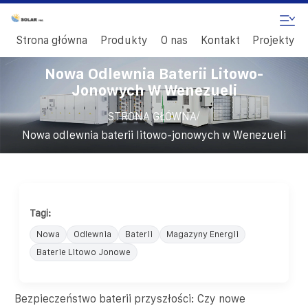
Strona główna
Produkty
O nas
Kontakt
Projekty
Nowa Odlewnia Baterii Litowo-
Jonowych W Wenezueli
/
STRONA GŁÓWNA
Nowa odlewnia baterii litowo-jonowych w Wenezueli
Tagi:
Nowa
Odlewnia
Baterii
Magazyny Energii
Baterie Litowo Jonowe
Bezpieczeństwo baterii przyszłości: Czy nowe