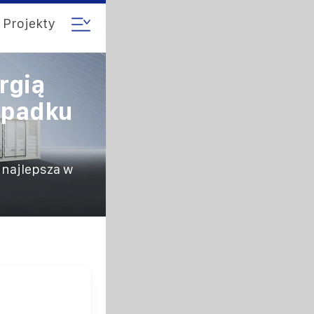
Projekty
rgią
ypadku
 najlepsza w