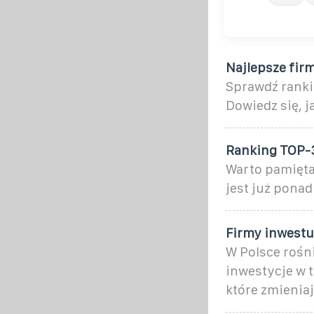
Najlepsze firm
Sprawdź ranki
Dowiedz się, j
Ranking TOP-3
Warto pamięta
jest już ponad
Firmy inwestu
W Polsce rośni
inwestycje w t
które zmieniaj