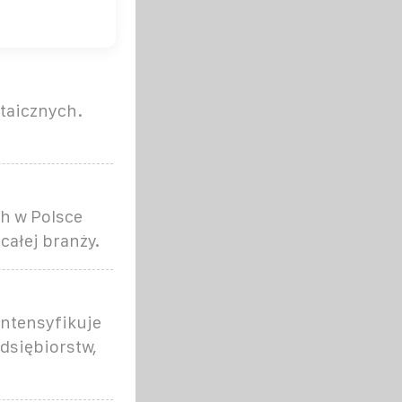
ltaicznych.
ch w Polsce
całej branży.
intensyfikuje
dsiębiorstw,