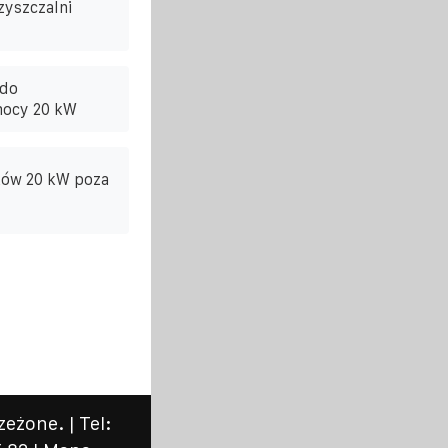
zyszczalni
 do
mocy 20 kW
ków 20 kW poza
eżone. | Tel: