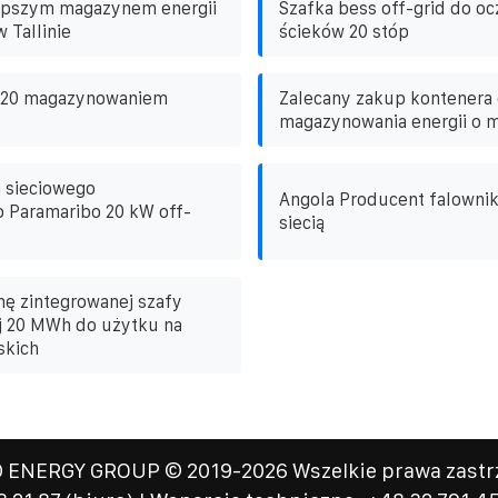
lepszym magazynem energii
Szafka bess off-grid do oc
 Tallinie
ścieków 20 stóp
z 20 magazynowaniem
Zalecany zakup kontenera
magazynowania energii o 
 sieciowego
Angola Producent falowni
 Paramaribo 20 kW off-
siecią
nę zintegrowanej szafy
j 20 MWh do użytku na
skich
 ENERGY GROUP
© 2019-
2026 Wszelkie prawa zastrz