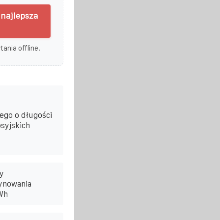
 najlepsza
ania offline.
ego o długości
syjskich
y
ynowania
Wh