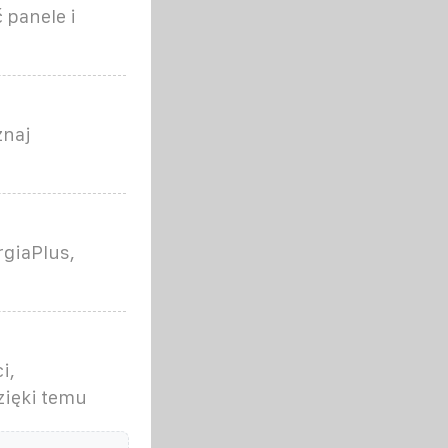
 panele i
znaj
rgiaPlus,
i,
zięki temu