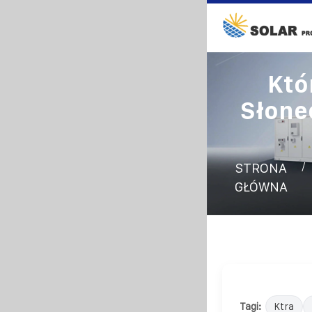
Któ
Słone
/
STRONA
GŁÓWNA
Tagi:
Ktra