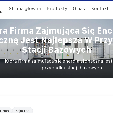
Strona główna
Produkty
O nas
Kontakt
ra Firma Zajmująca Się Ene
czną Jest Najlepsza W Prz
Stacji Bazowych
Która firma zajmująca się energią słoneczną jest
przypadku stacji bazowych
Firma
Zajmujca