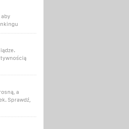
 aby
ankingu
iądze.
ektywnością
rosną, a
ek. Sprawdź,