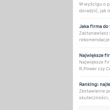
W wyścigu o pr
doradzić, jak 
Jaka firma do 
Zastanawiasz s
rekomendacje 
Największe fi
Największe fir
R.Power czy C
Ranking: najl
Zestawienie p
skuteczności,