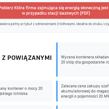
obierz Która firma zajmująca się energią słoneczną jest
w przypadku stacji bazowych [PDF]
awiera pełny artykuł z odniesieniami źródłowymi. Idealna do druku i czyt
 Z POWIĄZANYMI
Wycena kontenera składan
20 stóp dla gospodarstw ro
Zalecana cena zakupu szaf
dany kontener o mocy 20
akumulatorowej do magaz
jskiego lotniska
energii o pojemności 20 M