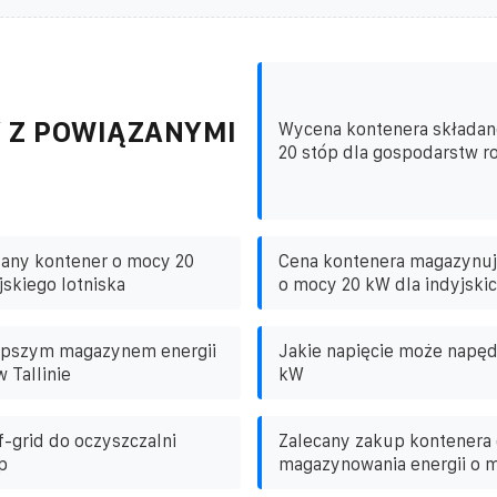
 Z POWIĄZANYMI
Wycena kontenera składan
20 stóp dla gospodarstw ro
dany kontener o mocy 20
Cena kontenera magazynuj
jskiego lotniska
o mocy 20 kW dla indyjskic
lepszym magazynem energii
Jakie napięcie może napęd
 Tallinie
kW
f-grid do oczyszczalni
Zalecany zakup kontenera
p
magazynowania energii o 