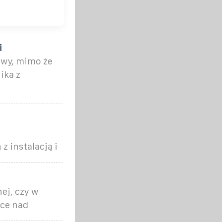
i
wy, mimo że
ika z
 instalacją i
ej, czy w
ace nad