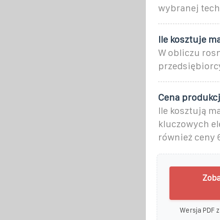
wybranej tech
Ile kosztuje m
W obliczu rosn
przedsiębiorcy
Cena produkcj
Ile kosztują 
kluczowych el
również ceny 
Zoba
Wersja PDF z