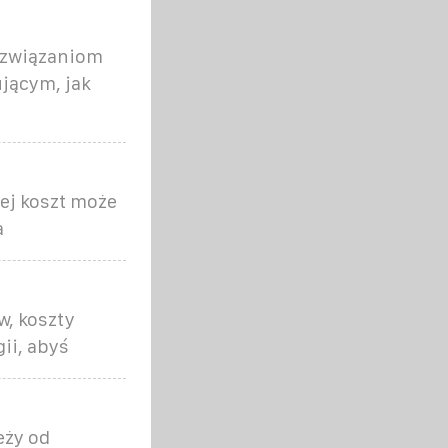
rozwiązaniom
jącym, jak
ej koszt może
a
w, koszty
ii, abyś
eży od