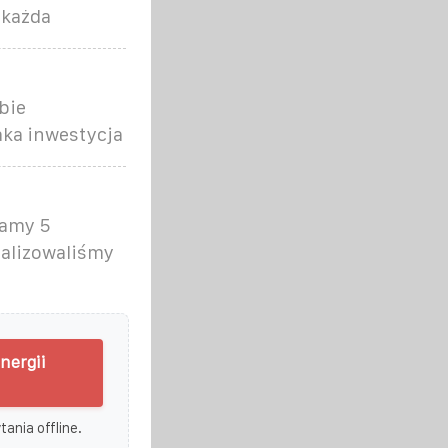
 każda
bie
taka inwestycja
iamy 5
nalizowaliśmy
nergii
ania offline.