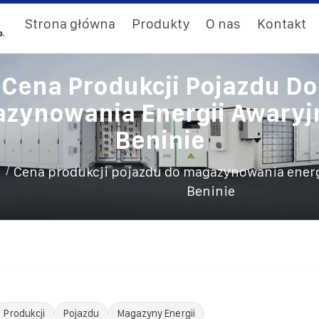
Strona główna
Produkty
O nas
Kontakt
Cena Produkcji Pojazdu Do
zynowania Energii Awaryj
Beninie
/
Cena produkcji pojazdu do magazynowania energ
Beninie
Produkcji
Pojazdu
Magazyny Energii