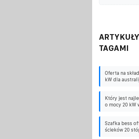
ARTYKUŁY
TAGAMI
Oferta na skła
kW dla australi
Który jest naj
o mocy 20 kW w
Szafka bess of
ścieków 20 stó