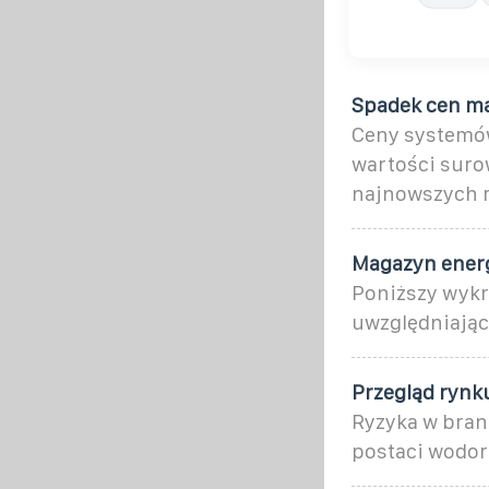
Spadek cen m
Ceny systemów
wartości suro
najnowszych 
Magazyn energ
Poniższy wykr
uwzględniające
Przegląd rynk
Ryzyka w bran
postaci wodoru