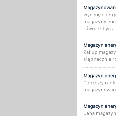
Magazynowanie
wycenę energi
magazyny ener
również być a
Magazyn energi
Zakup magazyn
się znacznie r
Magazyn energ
Poniższy rank
magazynowania
Magazyn energ
Cena magazynu