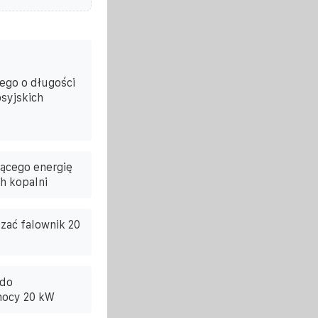
ego o długości
syjskich
ącego energię
h kopalni
zać falownik 20
 do
mocy 20 kW