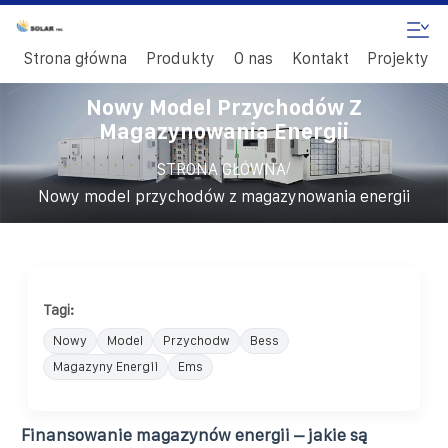
Strona główna
Produkty
O nas
Kontakt
Projekty
Nowy Model Przychodów Z
Magazynowania Energii
/
STRONA GŁÓWNA
Nowy model przychodów z magazynowania energii
Tagi:
Nowy
Model
Przychodw
Bess
Magazyny Energii
Ems
Finansowanie magazynów energii – jakie są