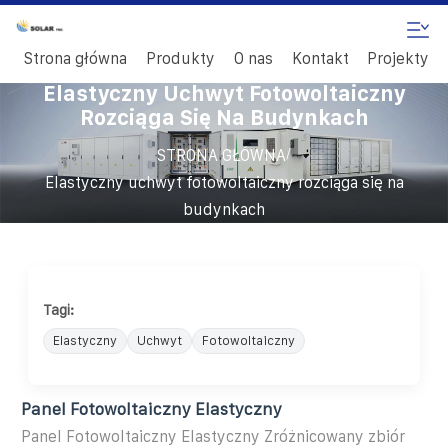
Strona główna
Produkty
O nas
Kontakt
Projekty
Elastyczny Uchwyt Fotowoltaiczny
Rozciąga Się Na Budynkach
/
STRONA GŁÓWNA
Elastyczny uchwyt fotowoltaiczny rozciąga się na
budynkach
Tagi:
Elastyczny
Uchwyt
Fotowoltaiczny
Panel Fotowoltaiczny Elastyczny
Panel Fotowoltaiczny Elastyczny Zróżnicowany zbiór