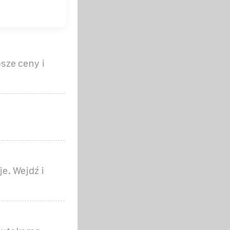
sze ceny i
e. Wejdź i