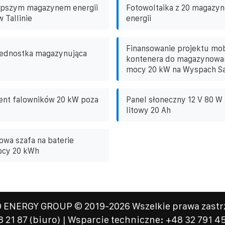
lepszym magazynem energii
Fotowoltaika z 20 magazy
 Tallinie
energii
Finansowanie projektu mo
ednostka magazynująca
kontenera do magazynowani
mocy 20 kW na Wyspach S
ent falowników 20 kW poza
Panel słoneczny 12 V 80 W
litowy 20 Ah
wa szafa na baterie
ocy 20 kWh
 ENERGY GROUP
© 2019-
2026 Wszelkie prawa zastrz
8 21 87
(biuro) | Wsparcie techniczne: +48 32 791 45