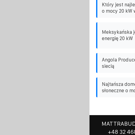
Który jest naj
o mocy 20 kW w
Meksykańska j
energię 20 kW
Angola Produc
siecią
Najtańsza domo
słoneczne o m
MATTRABUD
+48 32 46