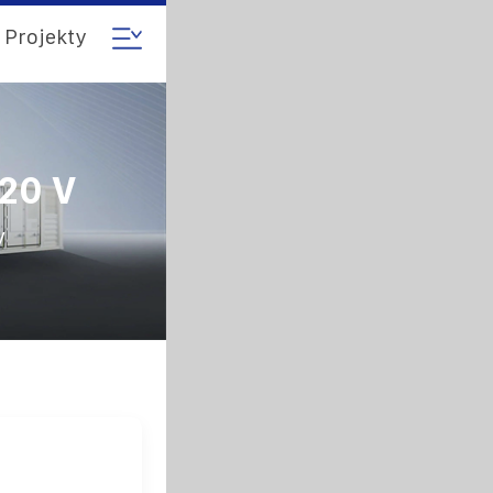
Projekty
20 V
V