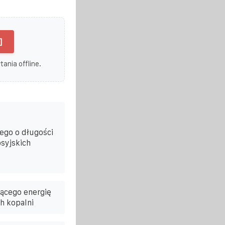
]
ania offline.
ego o długości
syjskich
ącego energię
h kopalni