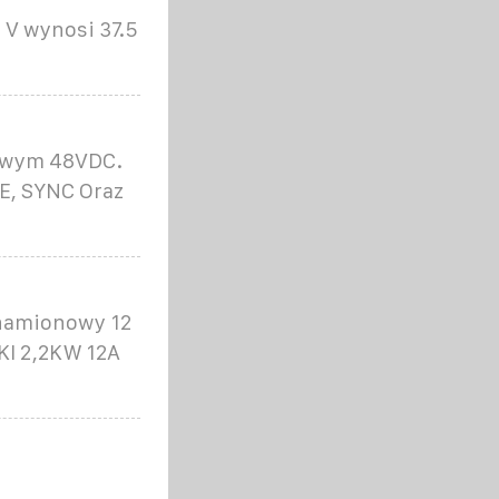
 V wynosi 37.5
iowym 48VDC.
E, SYNC Oraz
znamionowy 12
I 2,2KW 12A