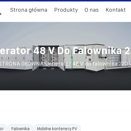
Strona główna
Produkty
O nas
Kontakt
erator 48 V Do Falownika 2
/
STRONA GŁÓWNA
Generator 48 V do falownika 220 
or
Falownika
Mobilne kontenery PV