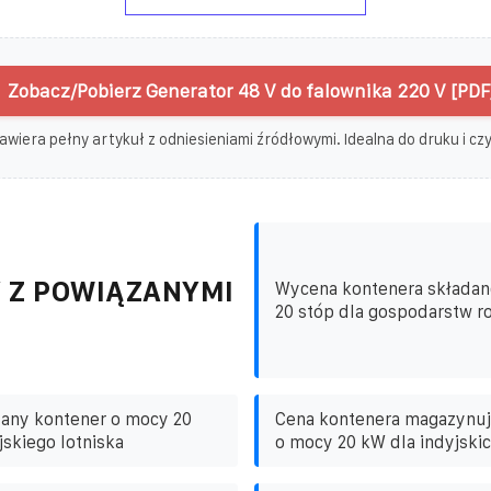
Zobacz/Pobierz Generator 48 V do falownika 220 V [PDF
awiera pełny artykuł z odniesieniami źródłowymi. Idealna do druku i czyt
 Z POWIĄZANYMI
Wycena kontenera składan
20 stóp dla gospodarstw ro
dany kontener o mocy 20
Cena kontenera magazynuj
jskiego lotniska
o mocy 20 kW dla indyjskic