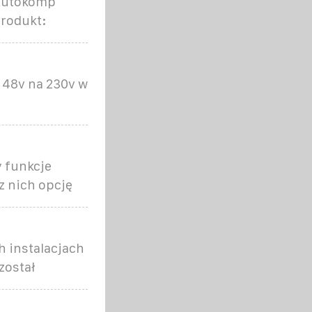
 Autokomp
Produkt:
 48v na 230v w
 funkcje
z nich opcję
 instalacjach
został