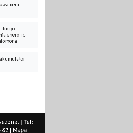
nowaniem
bilnego
a energii o
alomona
 akumulator
eżone. | Tel:
 82 |
Mapa