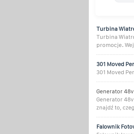
Turbina Wiatr
Turbina Wiatr
promocje. Wejd
301 Moved Pe
301 Moved Pe
Generator 48v
Generator 48v 
znajdź to, cze
Falownik Foto