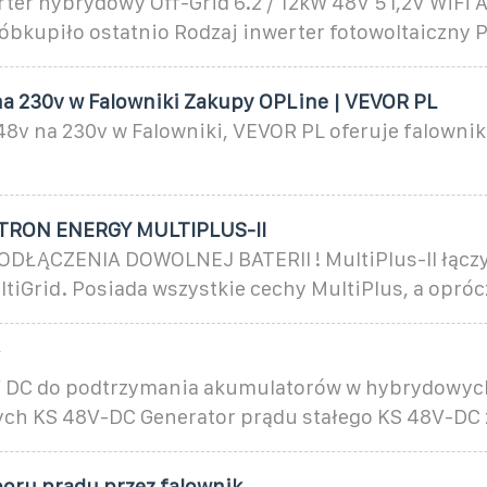
rter hybrydowy Off-Grid 6.2 / 12kW 48V 51,2V WiFi
óbkupiło ostatnio Rodzaj inwerter fotowoltaiczny 
na 230v w Falowniki Zakupy OPLine | VEVOR PL
48v na 230v w Falowniki, VEVOR PL oferuje falownik
TRON ENERGY MULTIPLUS-II
ŁĄCZENIA DOWOLNEJ BATERII ! MultiPlus-II łączy
ltiGrid. Posiada wszystkie cechy MultiPlus, a opróc
V
 DC do podtrzymania akumulatorów w hybrydowych
ych KS 48V-DC Generator prądu stałego KS 48V-DC 
boru prądu przez falownik