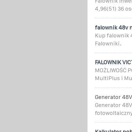
Falownik Inwe
4,96(51) 36 os
falownik 48v 
Kup falownik 
Falowniki.
FALOWNIK VIC
MOŻLIWOŚĆ POD
MultiPlus i Mu
Generator 48
Generator 48V
fotowoltaiczn
Kalkulator po