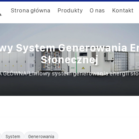
Strona główna
Produkty
O nas
Kontakt
owy System Generowania En
Słonecznej
/
A GŁÓWNA
Liniowy system generowania energii sł
System
Generowania