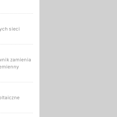
ych sieci
wnik zamienia
zemienny
oltaiczne