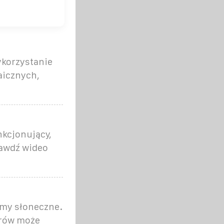
ykorzystanie
taicznych,
kcjonujący,
rawdź wideo
rmy słoneczne.
orów może