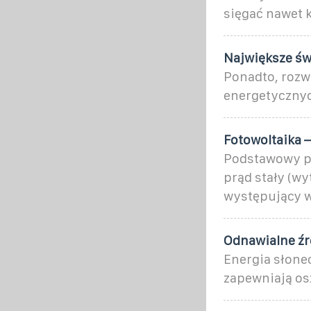
sięgać nawet k
Największe świ
Ponadto, rozwó
energetycznych
Fotowoltaika –
Podstawowy pr
prąd stały (w
występujący w
Odnawialne źr
Energia słonec
zapewniają osz