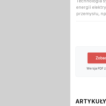
Technologia s
energii elektr
przemysłu, np
Zobac
Wersja PDF z
ARTYKUŁY