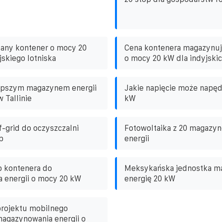
dany kontener o mocy 20
Cena kontenera magazynuj
jskiego lotniska
o mocy 20 kW dla indyjskic
lepszym magazynem energii
Jakie napięcie może napęd
 Tallinie
kW
f-grid do oczyszczalni
Fotowoltaika z 20 magazy
p
energii
p kontenera do
Meksykańska jednostka m
 energii o mocy 20 kW
energię 20 kW
projektu mobilnego
agazynowania energii o