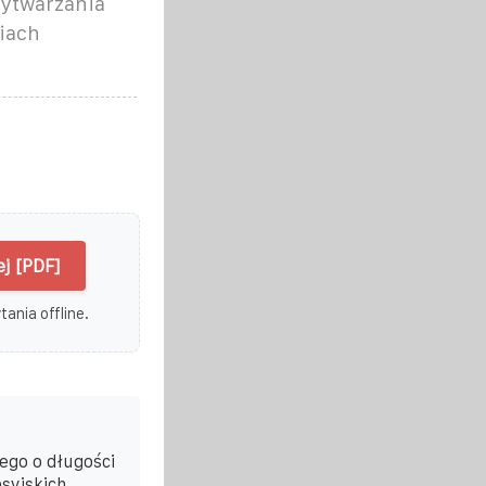
wytwarzania
ziach
j [PDF]
ania offline.
ego o długości
syjskich