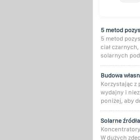
5 metod pozys
5 metod pozys
ciał czarnych,
solarnych pod
Budowa własne
Korzystając z
wydajny i nie
poniżej, aby d
Solarne źródła
Koncentratory
W dużych zdec