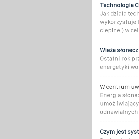
Technologia C
Jak działa te
wykorzystuje l
cieplnej) w ce
Wieża słonecz
Ostatni rok pr
energetyki wo
W centrum uwa
Energia słone
umożliwiający
odnawialnych ź
Czym jest sys