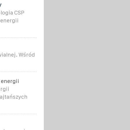
y
ologia CSP
 energii
wialnej. Wśród
 energii
rgii
najtańszych