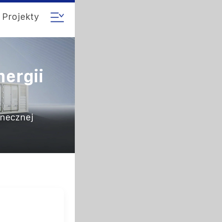
Projekty
ergii
onecznej