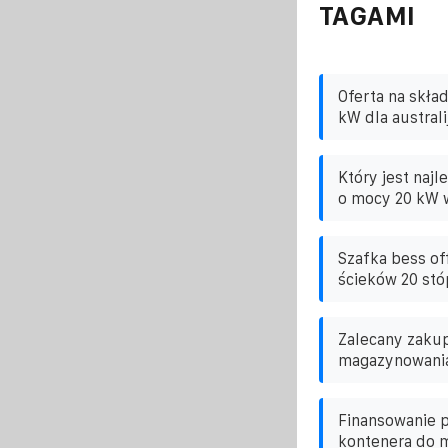
TAGAMI
Oferta na skła
kW dla australi
Który jest naj
o mocy 20 kW w
Szafka bess of
ścieków 20 stó
Zalecany zaku
magazynowania
Finansowanie 
kontenera do m