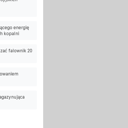
ącego energię
h kopalni
zać falownik 20
nowaniem
agazynująca