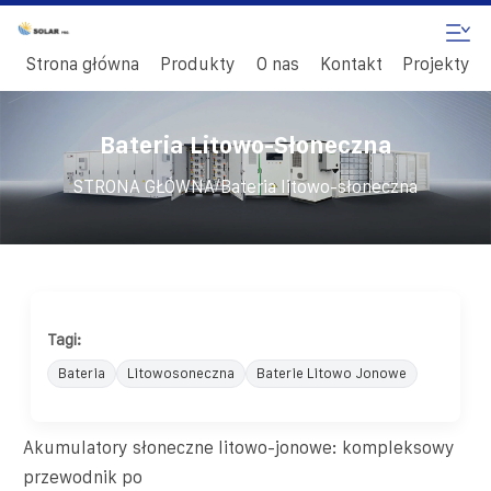
Strona główna
Produkty
O nas
Kontakt
Projekty
Bateria Litowo-Słoneczna
/
STRONA GŁÓWNA
Bateria litowo-słoneczna
Tagi:
Bateria
Litowosoneczna
Baterie Litowo Jonowe
Akumulatory słoneczne litowo-jonowe: kompleksowy
przewodnik po