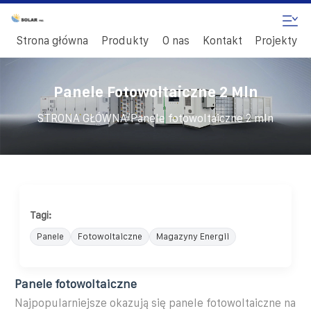
Strona główna
Produkty
O nas
Kontakt
Projekty
Panele Fotowoltaiczne 2 Mln
/
STRONA GŁÓWNA
Panele fotowoltaiczne 2 mln
Tagi:
Panele
Fotowoltaiczne
Magazyny Energii
Panele fotowoltaiczne
Najpopularniejsze okazują się panele fotowoltaiczne na