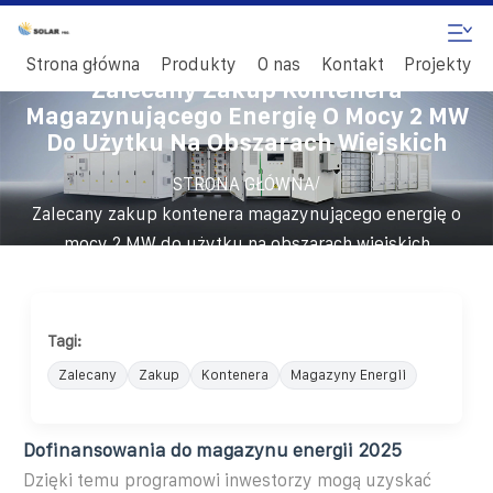
Strona główna
Produkty
O nas
Kontakt
Projekty
Zalecany Zakup Kontenera
Magazynującego Energię O Mocy 2 MW
Do Użytku Na Obszarach Wiejskich
/
STRONA GŁÓWNA
Zalecany zakup kontenera magazynującego energię o
mocy 2 MW do użytku na obszarach wiejskich
Tagi:
Zalecany
Zakup
Kontenera
Magazyny Energii
Dofinansowania do magazynu energii 2025
Dzięki temu programowi inwestorzy mogą uzyskać