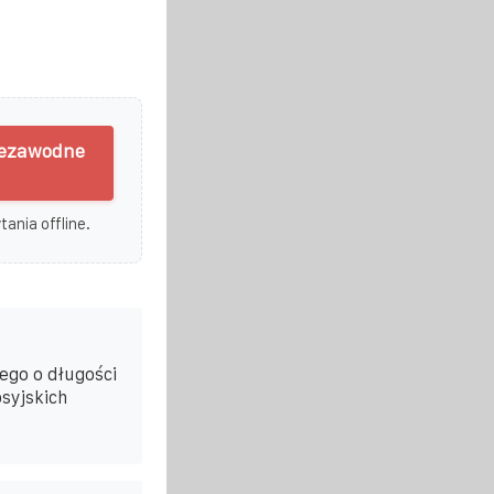
niezawodne
ania offline.
ego o długości
syjskich