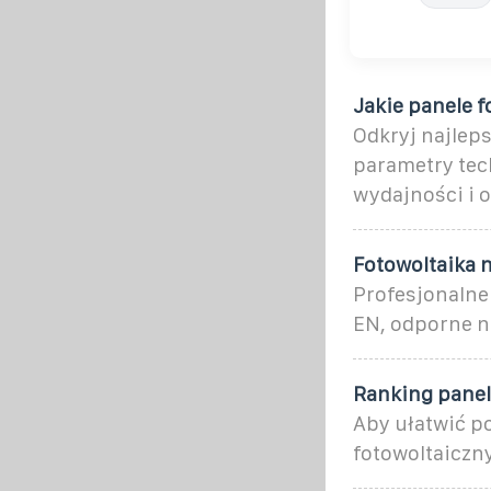
Jakie panele f
Odkryj najleps
parametry tec
wydajności i o
Fotowoltaika n
Profesjonalne
EN, odporne na
Ranking panel
Aby ułatwić po
fotowoltaiczn