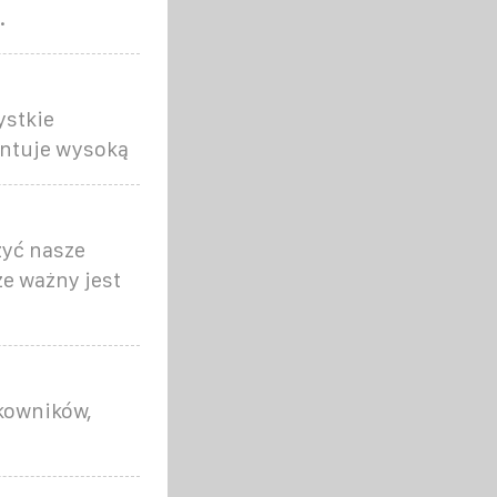
.
ystkie
antuje wysoką
zyć nasze
że ważny jest
tkowników,