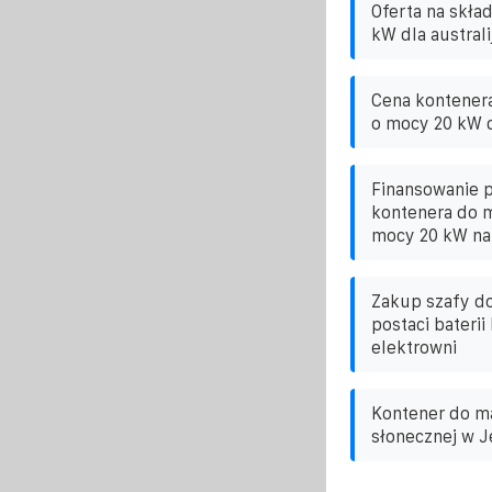
Oferta na skła
kW dla australi
Cena kontener
o mocy 20 kW d
Finansowanie 
kontenera do m
mocy 20 kW na
Zakup szafy d
postaci bateri
elektrowni
Kontener do m
słonecznej w J