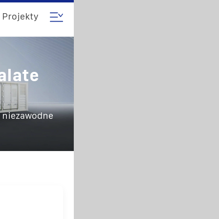
Projekty
alate
ą niezawodne