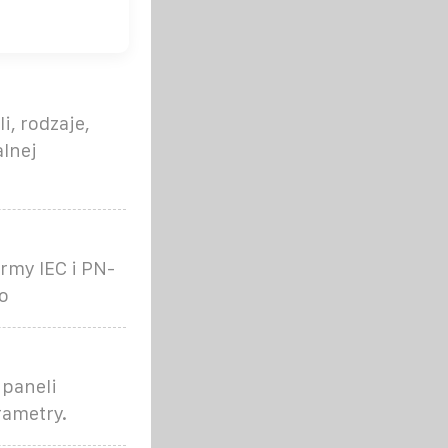
i, rodzaje,
lnej
rmy IEC i PN-
o
 paneli
rametry.