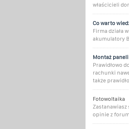
właścicieli do
Co warto wied
Firma działa w
akumulatory B
Montaż paneli
Prawidłowo do
rachunki nawet
także prawidł
Fotowoltaika
Zastanawiasz 
opinie z foru