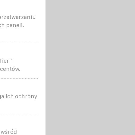
przetwarzaniu
ch paneli.
ier 1
ucentów.
ga ich ochrony
o wśród