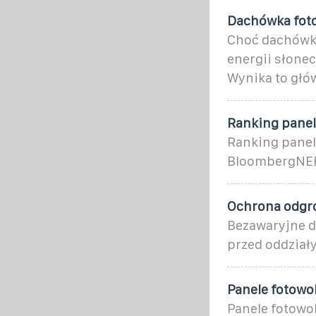
Dachówka foto
Choć dachówki
energii słonec
Wynika to głó
Ranking panel
Ranking paneli
BloombergNEF.
Ochrona odgro
Bezawaryjne d
przed oddział
Panele fotowo
Panele fotowol