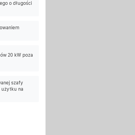
ego o długości
nowaniem
ków 20 kW poza
wanej szafy
 użytku na