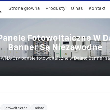
Strona główna
Produkty
O nas
Kontakt
Panele Fotowoltaiczne W D
Banner Są Niezawodne
/
ÓWNA
Czy panele fotowoltaiczne w Dalate Banner s
Fotowoltaiczne
Dalate