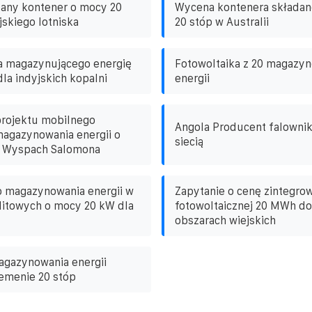
dany kontener o mocy 20
Wycena kontenera składan
jskiego lotniska
20 stóp w Australii
a magazynującego energię
Fotowoltaika z 20 magazy
la indyjskich kopalni
energii
projektu mobilnego
Angola Producent falowni
agazynowania energii o
siecią
 Wyspach Salomona
o magazynowania energii w
Zapytanie o cenę zintegro
i litowych o mocy 20 kW dla
fotowoltaicznej 20 MWh do
obszarach wiejskich
agazynowania energii
emenie 20 stóp