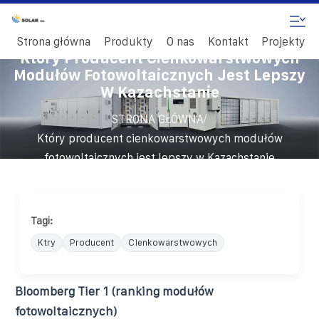
Strona główna
Produkty
O nas
Kontakt
Projekty
Który Producent Cienkowarstwowych
Modułów Fotowoltaicznych Jest Lepszy
W Kazachstanie
/
STRONA GŁÓWNA
Który producent cienkowarstwowych modułów
fotowoltaicznych jest lepszy w Kazachstanie
Tagi:
Ktry
Producent
Cienkowarstwowych
Bloomberg Tier 1 (ranking modułów
fotowoltaicznych)