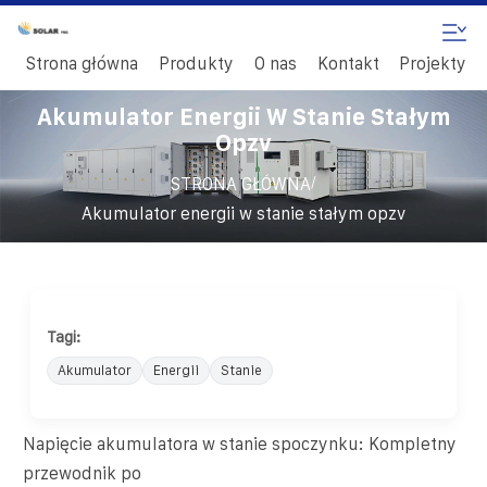
Strona główna
Produkty
O nas
Kontakt
Projekty
Akumulator Energii W Stanie Stałym
Opzv
/
STRONA GŁÓWNA
Akumulator energii w stanie stałym opzv
Tagi:
Akumulator
Energii
Stanie
Napięcie akumulatora w stanie spoczynku: Kompletny
przewodnik po