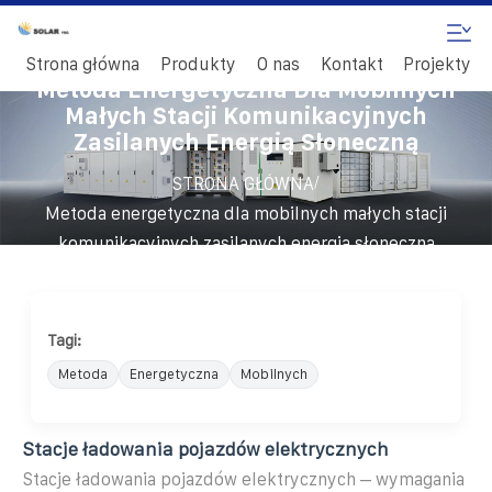
Strona główna
Produkty
O nas
Kontakt
Projekty
Metoda Energetyczna Dla Mobilnych
Małych Stacji Komunikacyjnych
Zasilanych Energią Słoneczną
/
STRONA GŁÓWNA
Metoda energetyczna dla mobilnych małych stacji
komunikacyjnych zasilanych energią słoneczną
Tagi:
Metoda
Energetyczna
Mobilnych
Stacje ładowania pojazdów elektrycznych
Stacje ładowania pojazdów elektrycznych – wymagania