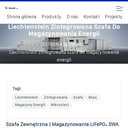
Strona główna
Produkty
O nas
Kontakt
Projekty
Liechtenstein Zintegrowana Szafa Do
Magazynowania Energii
/
STRONA GŁÓWNA
Liechtenstein zintegrowana szafa do magazynowania
energii
Tagi:
Liechtenstein
Zintegrowana
Szafa
Bess
Magazyny Energii
Mikrosieci
Szafa Zewnętrzna | Magazynowanie LiFePO₄ SWA