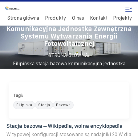
Strona główna
Produkty
O nas
Kontakt
Projekty
Filipińska Stacja Bazowa
Komunikacyjna Jednostka Zewnętrzna
Systemu Wytwarzania Energii
Fotowoltaicznej
/
STRONA GŁÓWNA
Filipińska stacja bazowa komunikacyjna jednostka
zewnętrzna systemu wytwarzania energii fotowoltaicznej
Tagi:
Filipiska
Stacja
Bazowa
Stacja bazowa – Wikipedia, wolna encyklopedia
W typowej konfiguracji stosowane są nadajniki 20 W dla