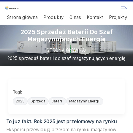
Strona główna
Produkty
O nas
Kontakt
Projekty
2025 Sprzedaż Baterii Do Szaf
Magazynujących Energię
/
STRONA GŁÓWNA
2025 sprzedaż baterii do szaf magazynujących energię
Tagi:
2025
Sprzeda
Baterii
Magazyny Energii
To już fakt. Rok 2025 jest przełomowy na rynku
Eksperci przewidują przełom na rynku magazynów