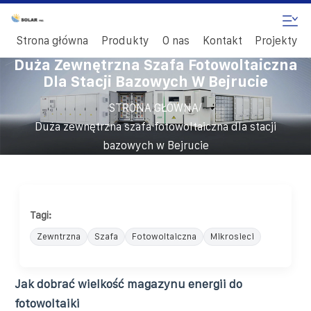
Strona główna
Produkty
O nas
Kontakt
Projekty
Duża Zewnętrzna Szafa Fotowoltaiczna
Dla Stacji Bazowych W Bejrucie
/
STRONA GŁÓWNA
Duża zewnętrzna szafa fotowoltaiczna dla stacji
bazowych w Bejrucie
Tagi:
Zewntrzna
Szafa
Fotowoltaiczna
Mikrosieci
Jak dobrać wielkość magazynu energii do
fotowoltaiki