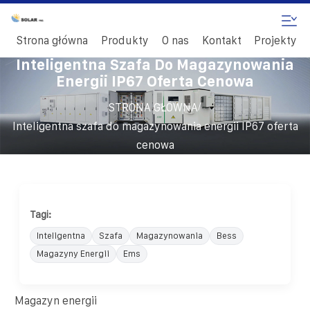
Strona główna
Produkty
O nas
Kontakt
Projekty
Inteligentna Szafa Do Magazynowania
Energii IP67 Oferta Cenowa
/
STRONA GŁÓWNA
Inteligentna szafa do magazynowania energii IP67 oferta
cenowa
Tagi:
Inteligentna
Szafa
Magazynowania
Bess
Magazyny Energii
Ems
Magazyn energii