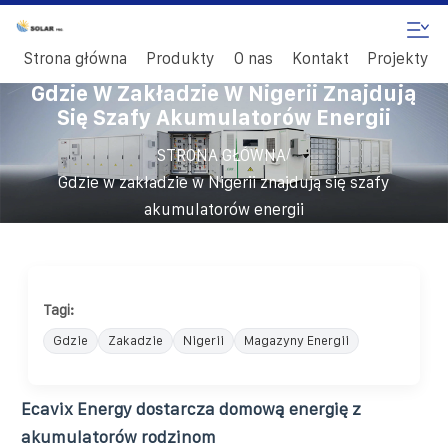
Strona główna
Produkty
O nas
Kontakt
Projekty
Gdzie W Zakładzie W Nigerii Znajdują
Się Szafy Akumulatorów Energii
/
STRONA GŁÓWNA
Gdzie w zakładzie w Nigerii znajdują się szafy
akumulatorów energii
Tagi:
Gdzie
Zakadzie
Nigerii
Magazyny Energii
Ecavix Energy dostarcza domową energię z
akumulatorów rodzinom