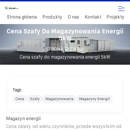
Strona główna
Produkty
O nas
Kontakt
Projekty
Cena Szafy Do Magazynowania Energii
5kW
/
STRONA GŁÓWNA
Cena szafy do magazynowania energii 5kW
Tagi:
Cena
Szafy
Magazynowania
Magazyny Energii
Magazyn energii
Cena zależy od wielu czynników, przede wszystkim od