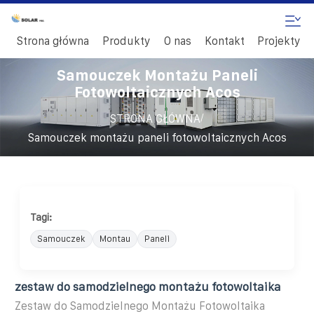
Strona główna
Produkty
O nas
Kontakt
Projekty
Samouczek Montażu Paneli
Fotowoltaicznych Acos
/
STRONA GŁÓWNA
Samouczek montażu paneli fotowoltaicznych Acos
Tagi:
Samouczek
Montau
Paneli
zestaw do samodzielnego montażu fotowoltaika
Zestaw do Samodzielnego Montażu Fotowoltaika